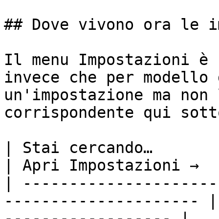
## Dove vivono ora le i
Il menu Impostazioni è 
invece che per modello 
un'impostazione ma non 
corrispondente qui sotto
| Stai cercando…                                                        
| Apri Impostazioni →  
| ---------------------
--------------------- |
------------------ |
