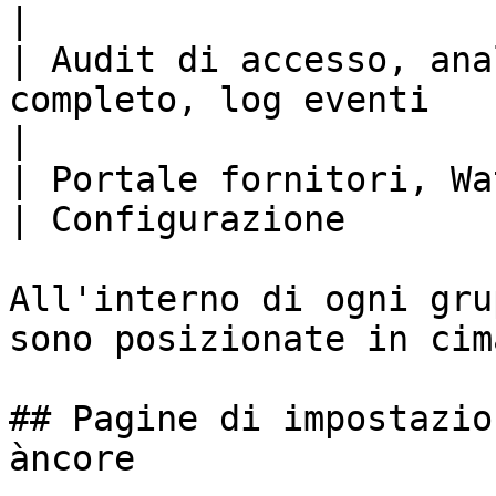
|

| Audit di accesso, ana
completo, log eventi     | Log e Ricerca 
|

| Portale fornitori, Watchdog                            
| Configurazione       
All'interno di ogni gru
sono posizionate in cima
## Pagine di impostazio
àncore
