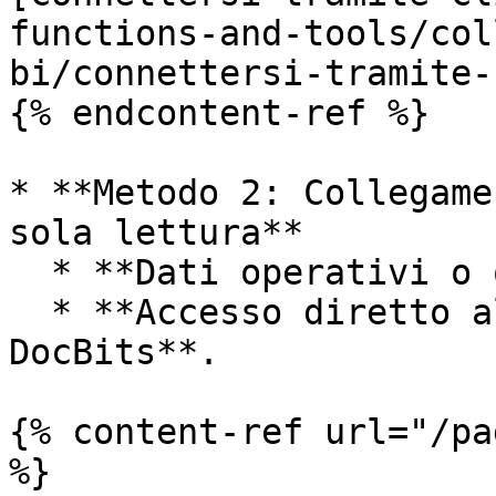
functions-and-tools/col
bi/connettersi-tramite-
{% endcontent-ref %}

* **Metodo 2: Collegame
sola lettura**

  * **Dati operativi o quasi in tempo reale**.

  * **Accesso diretto alle tabelle correnti di 
DocBits**.

{% content-ref url="/pa
%}
