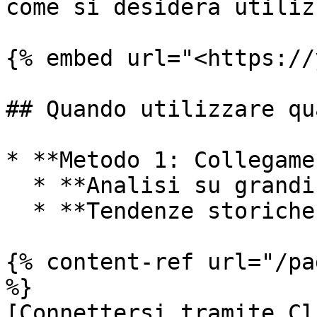
come si desidera utiliz
{% embed url="<https://
## Quando utilizzare qu
* **Metodo 1: Collegame
  * **Analisi su grandi volumi di dati**.

  * **Tendenze storiche e cruscotti**.

{% content-ref url="/pa
%}

[Connettersi tramite Cl