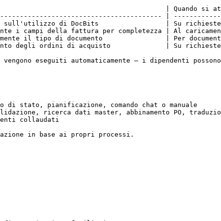
                                          | Quando si at
----------------------------------------- | ------------
 sull'utilizzo di DocBits                 | Su richieste
nte i campi della fattura per completezza | Al caricamen
mente il tipo di documento                | Per document
nto degli ordini di acquisto              | Su richieste
 vengono eseguiti automaticamente — i dipendenti possono
o di stato, pianificazione, comando chat o manuale

lidazione, ricerca dati master, abbinamento PO, traduzio
enti collaudati

azione in base ai propri processi.
