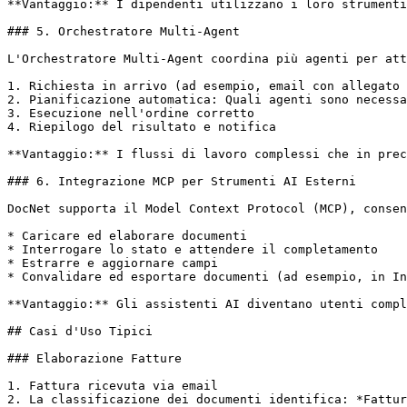
**Vantaggio:** I dipendenti utilizzano i loro strumenti
### 5. Orchestratore Multi-Agent

L'Orchestratore Multi-Agent coordina più agenti per att
1. Richiesta in arrivo (ad esempio, email con allegato 
2. Pianificazione automatica: Quali agenti sono necessa
3. Esecuzione nell'ordine corretto

4. Riepilogo del risultato e notifica

**Vantaggio:** I flussi di lavoro complessi che in prec
### 6. Integrazione MCP per Strumenti AI Esterni

DocNet supporta il Model Context Protocol (MCP), consen
* Caricare ed elaborare documenti

* Interrogare lo stato e attendere il completamento

* Estrarre e aggiornare campi

* Convalidare ed esportare documenti (ad esempio, in In
**Vantaggio:** Gli assistenti AI diventano utenti compl
## Casi d'Uso Tipici

### Elaborazione Fatture

1. Fattura ricevuta via email

2. La classificazione dei documenti identifica: *Fattur