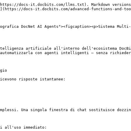
https://docs-it.docbits.com/llms.txt). Markdown versions
](https://docs-it.docbits.com/advanced-functions-and-too
ografica DocNet AI Agents"><figcaption><p>Sistema Multi-
telligenza artificiale all'interno dell'ecosistema DocBi
automatizzarla con agenti intelligenti — senza richieder
gio

icevono risposte istantanee:

mplessi. Una singola finestra di chat sostituisce dozzin
i all'uso immediato:
