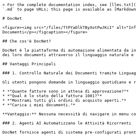
> For the complete documentation index, see [llms.txt](
`.md` to page URLs; this page is available as [Markdown
# DocNet

<figure><img src="/files/TtPYaDlkTByXotPwJKiI" alt="Inf
Documenti</p></figcaption></figure>

## Che cos'è DocNet?

DocNet è la piattaforma di automazione alimentata da in
dei loro documenti attraverso il linguaggio naturale e 
## Vantaggi Principali

### 1. Controllo Naturale dei Documenti tramite Linguag
Gli utenti pongono domande in linguaggio quotidiano e r
* *"Quante fatture sono in attesa di approvazione?"*

* *"Qual è lo stato della fattura 1001?"*

* *"Mostrami tutti gli ordini di acquisto aperti."*

* *"Carica i miei documenti."*

**Vantaggio:** Nessuna necessità di navigare in menu co
### 2. Agenti AI Automatizzano le Attività Ricorrenti

DocNet fornisce agenti di sistema pre-configurati pront