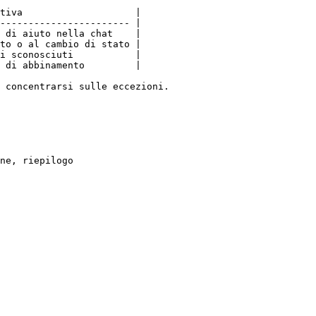
tiva                    |

----------------------- |

 di aiuto nella chat    |

to o al cambio di stato |

i sconosciuti           |

 di abbinamento         |

 concentrarsi sulle eccezioni.

ne, riepilogo
