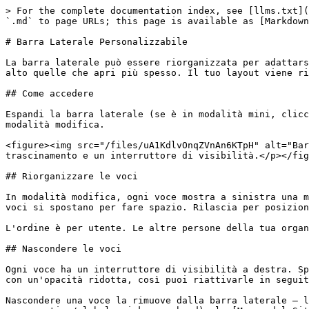
> For the complete documentation index, see [llms.txt](
`.md` to page URLs; this page is available as [Markdown
# Barra Laterale Personalizzabile

La barra laterale può essere riorganizzata per adattars
alto quelle che apri più spesso. Il tuo layout viene ri
## Come accedere

Espandi la barra laterale (se è in modalità mini, clicc
modalità modifica.

<figure><img src="/files/uA1KdlvOnqZVnAn6KTpH" alt="Bar
trascinamento e un interruttore di visibilità.</p></fig
## Riorganizzare le voci

In modalità modifica, ogni voce mostra a sinistra una m
voci si spostano per fare spazio. Rilascia per posizion
L'ordine è per utente. Le altre persone della tua organ
## Nascondere le voci

Ogni voce ha un interruttore di visibilità a destra. Sp
con un'opacità ridotta, così puoi riattivarle in seguit
Nascondere una voce la rimuove dalla barra laterale — l