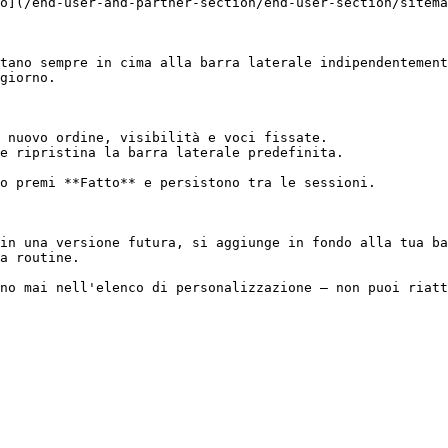
o](/end-user-and-partner-section/end-user-section/sitema
tano sempre in cima alla barra laterale indipendentement
giorno.

 nuovo ordine, visibilità e voci fissate.

e ripristina la barra laterale predefinita.

o premi **Fatto** e persistono tra le sessioni.

in una versione futura, si aggiunge in fondo alla tua ba
a routine.

no mai nell'elenco di personalizzazione — non puoi riatt