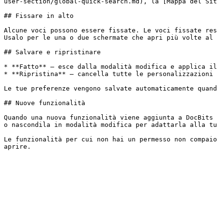
user-section/global-quick-search.md), la [Mappa del Sit
## Fissare in alto

Alcune voci possono essere fissate. Le voci fissate res
Usalo per le una o due schermate che apri più volte al 
## Salvare e ripristinare

* **Fatto** — esce dalla modalità modifica e applica il
* **Ripristina** — cancella tutte le personalizzazioni 
Le tue preferenze vengono salvate automaticamente quand
## Nuove funzionalità

Quando una nuova funzionalità viene aggiunta a DocBits 
o nascondila in modalità modifica per adattarla alla tu
Le funzionalità per cui non hai un permesso non compaio