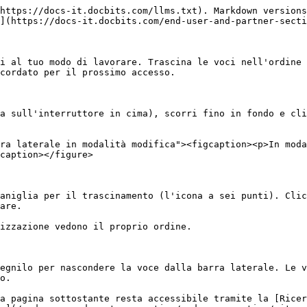
https://docs-it.docbits.com/llms.txt). Markdown versions
](https://docs-it.docbits.com/end-user-and-partner-secti
i al tuo modo di lavorare. Trascina le voci nell'ordine 
cordato per il prossimo accesso.

a sull'interruttore in cima), scorri fino in fondo e cli
ra laterale in modalità modifica"><figcaption><p>In moda
caption></figure>

aniglia per il trascinamento (l'icona a sei punti). Clic
are.

izzazione vedono il proprio ordine.

egnilo per nascondere la voce dalla barra laterale. Le v
o.

a pagina sottostante resta accessibile tramite la [Ricer