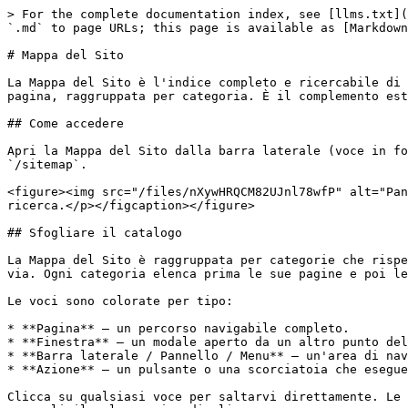
> For the complete documentation index, see [llms.txt](
`.md` to page URLs; this page is available as [Markdown
# Mappa del Sito

La Mappa del Sito è l'indice completo e ricercabile di 
pagina, raggruppata per categoria. È il complemento est
## Come accedere

Apri la Mappa del Sito dalla barra laterale (voce in fo
`/sitemap`.

<figure><img src="/files/nXywHRQCM82UJnl78wfP" alt="Pan
ricerca.</p></figcaption></figure>

## Sfogliare il catalogo

La Mappa del Sito è raggruppata per categorie che rispe
via. Ogni categoria elenca prima le sue pagine e poi le
Le voci sono colorate per tipo:

* **Pagina** — un percorso navigabile completo.

* **Finestra** — un modale aperto da un altro punto del
* **Barra laterale / Pannello / Menu** — un'area di nav
* **Azione** — un pulsante o una scorciatoia che esegue
Clicca su qualsiasi voce per saltarvi direttamente. Le 