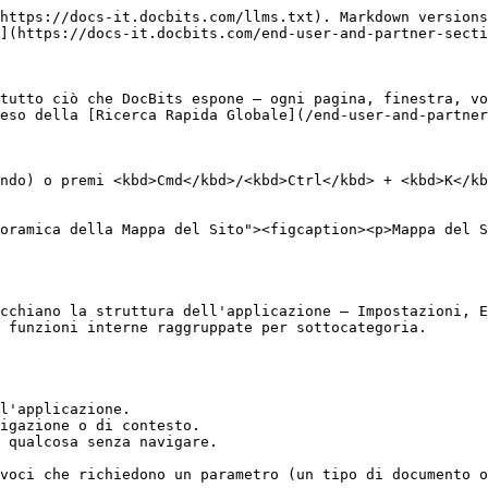
https://docs-it.docbits.com/llms.txt). Markdown versions
](https://docs-it.docbits.com/end-user-and-partner-secti
tutto ciò che DocBits espone — ogni pagina, finestra, vo
eso della [Ricerca Rapida Globale](/end-user-and-partner
ndo) o premi <kbd>Cmd</kbd>/<kbd>Ctrl</kbd> + <kbd>K</kb
oramica della Mappa del Sito"><figcaption><p>Mappa del S
cchiano la struttura dell'applicazione — Impostazioni, E
 funzioni interne raggruppate per sottocategoria.

l'applicazione.

igazione o di contesto.

 qualcosa senza navigare.

voci che richiedono un parametro (un tipo di documento o