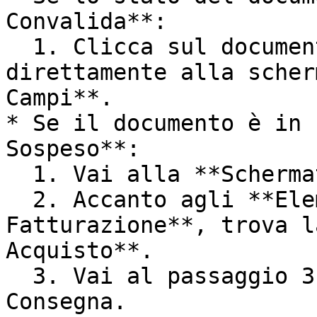
Convalida**:

  1. Clicca sul documento per procedere 
direttamente alla scher
Campi**.

* Se il documento è in 
Sospeso**:

  1. Vai alla **Schermata di Approvazione**.

  2. Accanto agli **Elementi dell'Ordine di 
Fatturazione**, trova l
Acquisto**.

  3. Vai al passaggio 3. Controlla il Numero di 
Consegna.
