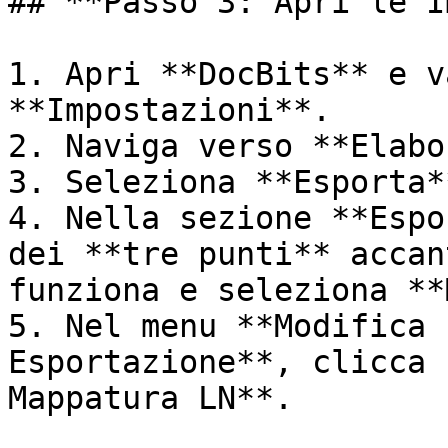
## **Passo 3: Apri le I
1. Apri **DocBits** e v
**Impostazioni**.

2. Naviga verso **Elabo
3. Seleziona **Esporta**
4. Nella sezione **Espo
dei **tre punti** accan
funziona e seleziona **
5. Nel menu **Modifica 
Esportazione**, clicca 
Mappatura LN**.
