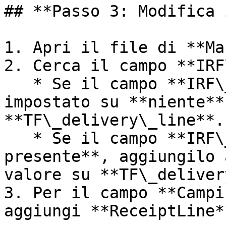
## **Passo 3: Modifica 
1. Apri il file di **Ma
2. Cerca il campo **IRF
   * Se il campo **IRF\_ReceiptLine** è presente e 
impostato su **niente**
**TF\_delivery\_line**.

   * Se il campo **IRF\_ReceiptLine** **non è 
presente**, aggiungilo 
valore su **TF\_deliver
3. Per il campo **Campi
aggiungi **ReceiptLine*