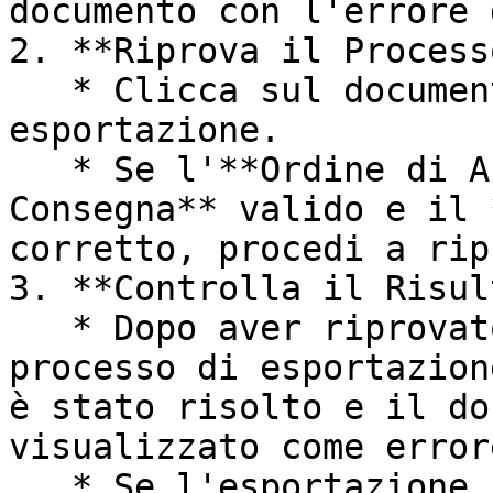
documento con l'errore 
2. **Riprova il Process
   * Clicca sul documento con l'errore di 
esportazione.

   * Se l'**Ordine di Acquisto** ha un **Numero di 
Consegna** valido e il 
corretto, procedi a rip
3. **Controlla il Risul
   * Dopo aver riprovato, controlla nuovamente il 
processo di esportazion
è stato risolto e il do
visualizzato come error
   * Se l'esportazione ha successo, il problema 