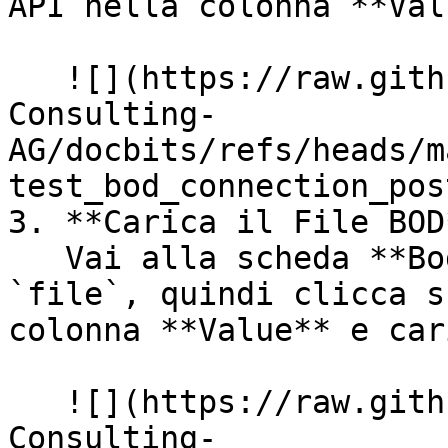
API nella colonna **Val
   ![](https://raw.githubusercontent.com/Fellow-
Consulting-
AG/docbits/refs/heads/m
test_bod_connection_pos
3. **Carica il File BOD*
   Vai alla scheda **Body**, trova la chiave 
`file`, quindi clicca s
colonna **Value** e car
   ![](https://raw.githubusercontent.com/Fellow-
Consulting-