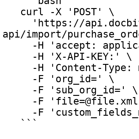
   ```bash

   curl -X 'POST' \

     'https://api.docbits.com/prod-
api/import/purchase_ord
     -H 'accept: application/json' \

     -H 'X-API-KEY:' \

     -H 'Content-Type: multipart/form-data' \

     -F 'org_id=' \

     -F 'sub_org_id=' \

     -F 'file=@file.xml;type=text/xml' \

     -F 'custom_fields_mapping='

   ```
